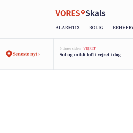
VORES
Skals
ALARM112
BOLIG
ERHVER
6 timer siden |
VEJRET
Seneste nyt ›
Sol og mildt løft i vejret i dag