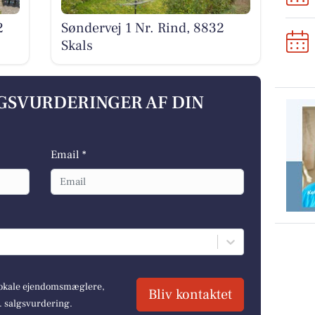
2
Søndervej 1 Nr. Rind, 8832
Skals
LGSVURDERINGER AF DIN
Email *
 lokale ejendomsmæglere,
Bliv kontaktet
r. salgsvurdering.