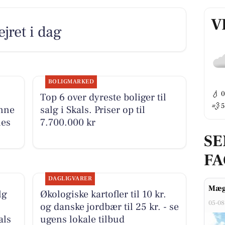
V
ejret i dag
BOLIGMARKED
💧
Top 6 over dyreste boliger til
💨
5
ønne
salg i Skals. Priser op til
nes
7.700.000 kr
SE
F
DAGLIGVARER
Mæg
lg
Økologiske kartofler til 10 kr.
05-08
og danske jordbær til 25 kr. - se
als
ugens lokale tilbud