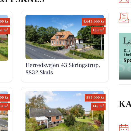
00 kr
1.645.000 kr
2
2
68 m
150 m
Herredsvejen 43 Skringstrup,
8832 Skals
00 kr
595.000 kr
K
2
2
39 m
148 m