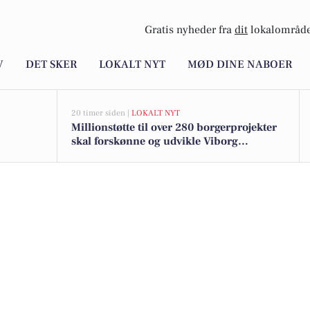
Gratis nyheder fra
dit
lokalområde
V
DET SKER
LOKALT NYT
MØD DINE NABOER
20 timer siden |
LOKALT NYT
Millionstøtte til over 280 borgerprojekter
skal forskønne og udvikle Viborg
Kommunes mindre byer