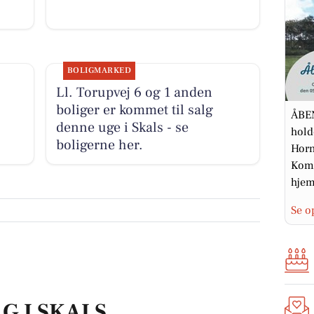
BOLIGMARKED
Ll. Torupvej 6 og 1 anden
boliger er kommet til salg
ÅBEN
denne uge i Skals - se
hold
boligerne her.
Horn
Kom 
hjem.
Se o
G I SKALS