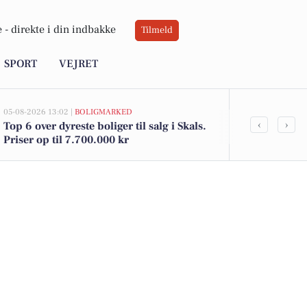
 -
direkte i din indbakke
Tilmeld
SPORT
VEJRET
05-08-2026 13:02 |
BOLIGMARKED
02-08-2026 16:05
‹
›
Top 6 over dyreste boliger til salg i Skals.
Økologiske ka
Priser op til 7.700.000 kr
jordbær til 2