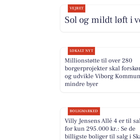
VEJRET
Sol og mildt løft i v
LOKALT NYT
Millionstøtte til over 280
borgerprojekter skal forsk
og udvikle Viborg Kommu
mindre byer
BOLIGMARKED
Villy Jensens Allé 4 er til sa
for kun 295.000 kr.: Se de
billigste boliger til salg i Sk