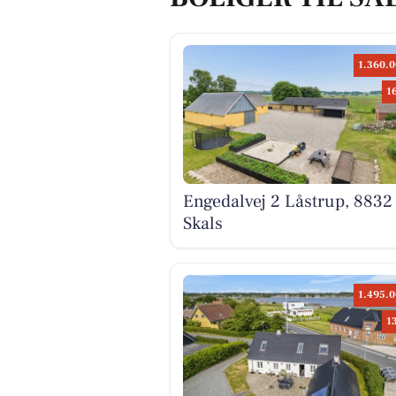
1.360.0
1
Engedalvej 2 Låstrup, 8832
Skals
1.495.0
1