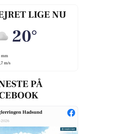
EJRET LIGE NU
20°
0 mm
,7 m/s
NESTE PÅ
ACEBOOK
lerringen Hadsund
-2026