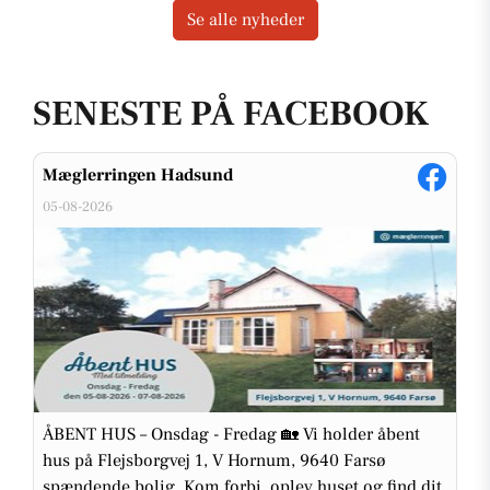
Se alle nyheder
SENESTE PÅ FACEBOOK
Mæglerringen Hadsund
05-08-2026
ÅBENT HUS – Onsdag - Fredag 🏡 Vi holder åbent
hus på Flejsborgvej 1, V Hornum, 9640 Farsø
spændende bolig. Kom forbi, oplev huset og find dit