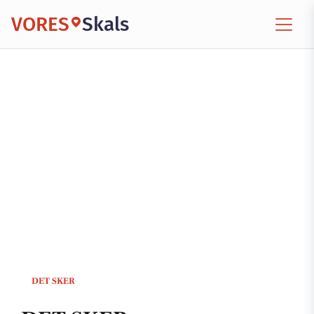
VORES
Skals
DET SKER