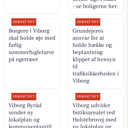
- se boligerne her.
LOKALT NYT
LOKALT NYT
Borgere i Viborg
Grundejeres
skal holde øje med
ansvar for at
farlig
holde hække og
sommerfuglelarve
beplantning
på egetræer
klippet af hensyn
til
trafiksikkerheden i
Viborg
LOKALT NYT
LOKALT NYT
Viborg Byråd
Viborg udvider
sender ny
butiksarealet ved
lokalplan og
Holstebrovej med
kommuneplantill
ny lokalplan og