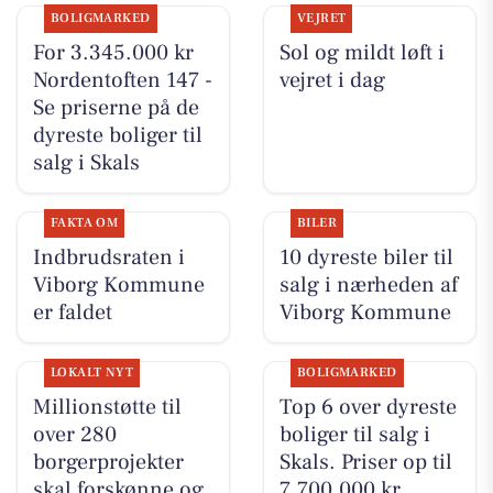
BOLIGMARKED
VEJRET
For 3.345.000 kr
Sol og mildt løft i
Nordentoften 147 -
vejret i dag
Se priserne på de
dyreste boliger til
salg i Skals
FAKTA OM
BILER
Indbrudsraten i
10 dyreste biler til
Viborg Kommune
salg i nærheden af
er faldet
Viborg Kommune
LOKALT NYT
BOLIGMARKED
Millionstøtte til
Top 6 over dyreste
over 280
boliger til salg i
borgerprojekter
Skals. Priser op til
skal forskønne og
7.700.000 kr