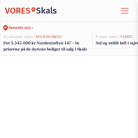
VORES
Skals
Seneste nyt ›
22 minutter siden |
BOLIGMARKED
8 timer siden |
VEJRET
For 3.345.000 kr Nordentoften 147 - Se
Sol og mildt løft i vejr
priserne på de dyreste boliger til salg i Skals