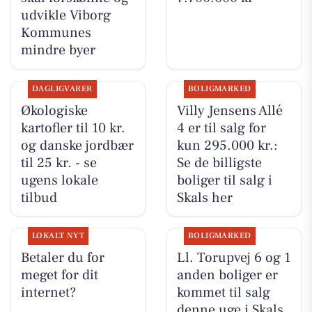
udvikle Viborg
Kommunes
mindre byer
DAGLIGVARER
BOLIGMARKED
Økologiske
Villy Jensens Allé
kartofler til 10 kr.
4 er til salg for
og danske jordbær
kun 295.000 kr.:
til 25 kr. - se
Se de billigste
ugens lokale
boliger til salg i
tilbud
Skals her
LOKALT NYT
BOLIGMARKED
Betaler du for
Ll. Torupvej 6 og 1
meget for dit
anden boliger er
internet?
kommet til salg
denne uge i Skals