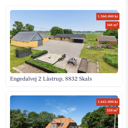
1.360.000 kr
2
168 m
Engedalvej 2 Låstrup, 8832 Skals
1.645.000 kr
2
150 m