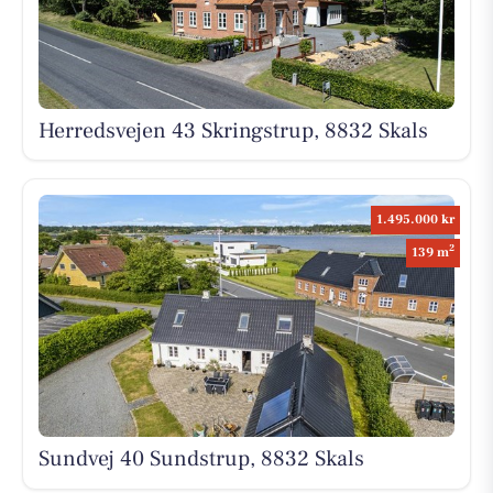
Herredsvejen 43 Skringstrup, 8832 Skals
1.495.000 kr
2
139 m
Sundvej 40 Sundstrup, 8832 Skals