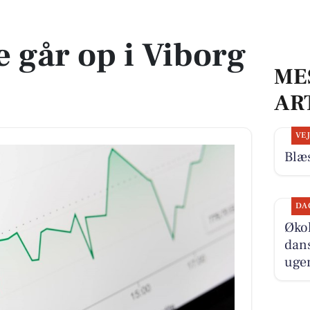
 går op i Viborg
ME
AR
VE
Blæs
DA
Økol
dans
ugen