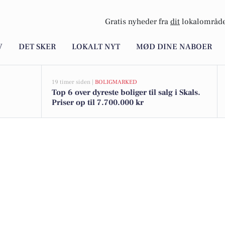
Gratis nyheder fra
dit
lokalområde
V
DET SKER
LOKALT NYT
MØD DINE NABOER
19 timer siden |
BOLIGMARKED
Top 6 over dyreste boliger til salg i Skals.
Priser op til 7.700.000 kr