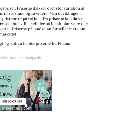
spriser. Priserne dækker over stor variation af
tørrelse, stand og så videre. Men udviklingen i
or priserne er på vej hen. Da priserne kun dækker
nset antal villaer vil der på lokalt plan være tale
kvartal. Priserne på landsplan fortæller mere om
gmarkedet.
t og Boliga henter priserne fra Finans
kilder, herunder Boliga.dk.