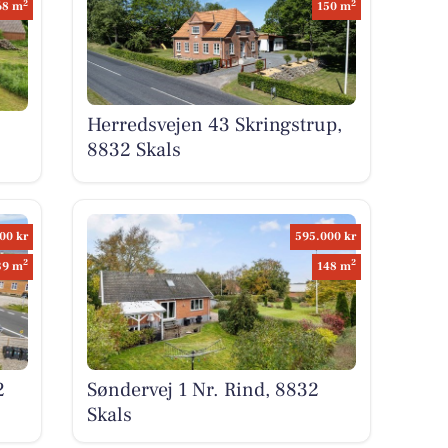
2
2
68 m
150 m
Herredsvejen 43 Skringstrup,
8832 Skals
00 kr
595.000 kr
2
2
39 m
148 m
2
Søndervej 1 Nr. Rind, 8832
Skals