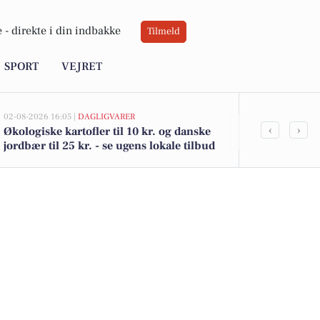
 -
direkte i din indbakke
Tilmeld
SPORT
VEJRET
02-08-2026 16:05 |
DAGLIGVARER
02-08-2026 10:0
‹
›
Økologiske kartofler til 10 kr. og danske
Villy Jensens
jordbær til 25 kr. - se ugens lokale tilbud
295.000 kr.: 
i Skals her