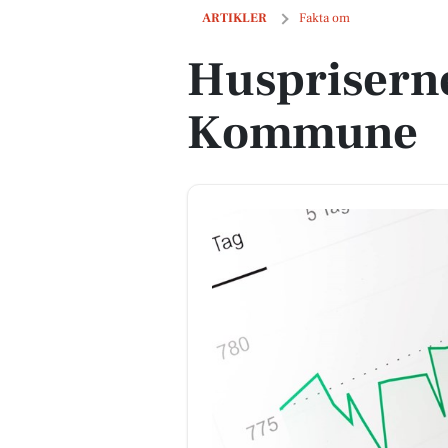
Huspriserne går op i Viborg Kommune
ARTIKLER
Fakta om
Huspriserne
Kommune