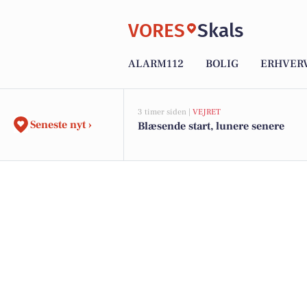
VORES
Skals
ALARM112
BOLIG
ERHVER
3 timer siden |
VEJRET
Seneste nyt ›
Blæsende start, lunere senere