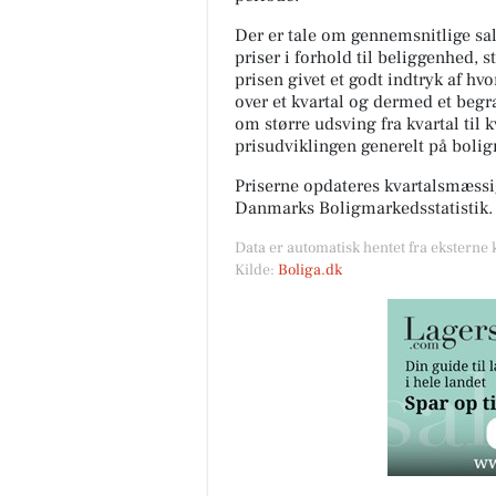
Der er tale om gennemsnitlige salg
priser i forhold til beliggenhed, s
prisen givet et godt indtryk af hv
over et kvartal og dermed et begræ
om større udsving fra kvartal til 
prisudviklingen generelt på boli
Priserne opdateres kvartalsmæssig
Danmarks Boligmarkedsstatistik.
Data er automatisk hentet fra eksterne 
Kilde:
Boliga.dk