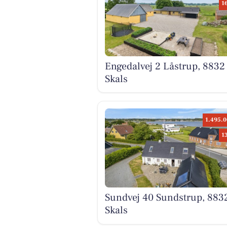
1
Engedalvej 2 Låstrup, 8832
Skals
1.495.0
1
Sundvej 40 Sundstrup, 883
Skals