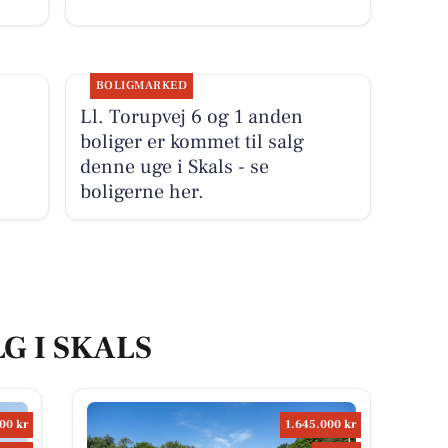
BOLIGMARKED
Ll. Torupvej 6 og 1 anden
boliger er kommet til salg
denne uge i Skals - se
boligerne her.
G I SKALS
00 kr
1.645.000 kr