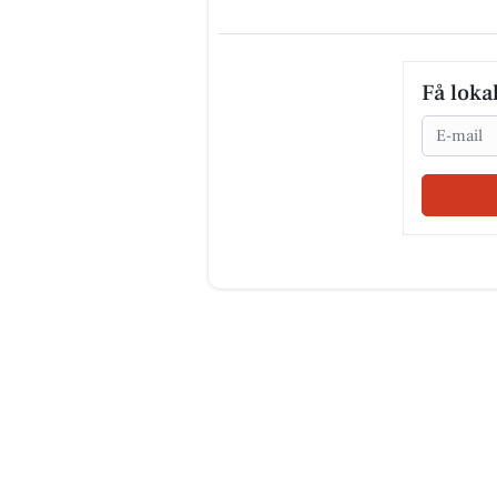
Få loka
Email