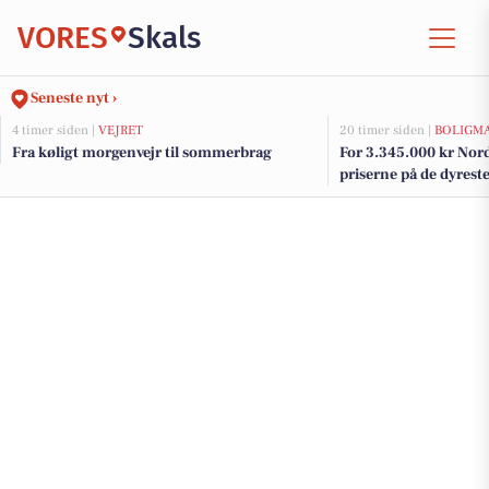
VORES
Skals
Seneste nyt ›
4 timer siden |
VEJRET
20 timer siden |
BOLIGM
Fra køligt morgenvejr til sommerbrag
For 3.345.000 kr Nord
priserne på de dyreste 