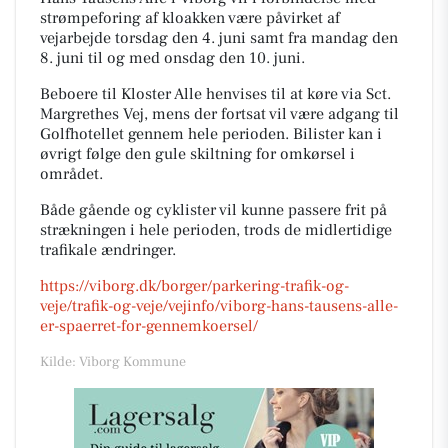
strømpeforing af kloakken være påvirket af
vejarbejde torsdag den 4. juni samt fra mandag den
8. juni til og med onsdag den 10. juni.
Beboere til Kloster Alle henvises til at køre via Sct.
Margrethes Vej, mens der fortsat vil være adgang til
Golfhotellet gennem hele perioden. Bilister kan i
øvrigt følge den gule skiltning for omkørsel i
området.
Både gående og cyklister vil kunne passere frit på
strækningen i hele perioden, trods de midlertidige
trafikale ændringer.
https://viborg.dk/borger/parkering-trafik-og-
veje/trafik-og-veje/vejinfo/viborg-hans-tausens-alle-
er-spaerret-for-gennemkoersel/
Kilde: Viborg Kommune