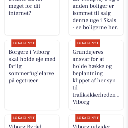
meget for dit
anden boliger er
internet?
kommet til salg
denne uge i Skals
- se boligerne her.
LOKALT NYT
LOKALT NYT
Borgere i Viborg
Grundejeres
skal holde øje med
ansvar for at
farlig
holde hække og
sommerfuglelarve
beplantning
på egetræer
klippet af hensyn
til
trafiksikkerheden i
Viborg
LOKALT NYT
LOKALT NYT
Viborg Byråd
Viborg udvider