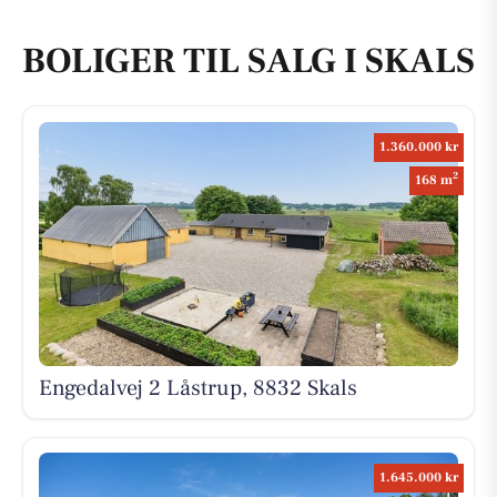
BOLIGER TIL SALG I SKALS
1.360.000 kr
2
168 m
Engedalvej 2 Låstrup, 8832 Skals
1.645.000 kr