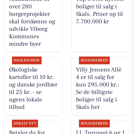
over 280
boliger til salg i
borgerprojekter
Skals. Priser op til
skal forskønne og
7.700.000 kr
udvikle Viborg
Kommunes
mindre byer
DAGLIGVARER
BOLIGMARKED
Økologiske
Villy Jensens Allé
kartofler til 10 kr.
4 er til salg for
og danske jordbær
kun 295.000 kr.:
til 25 kr. - se
Se de billigste
ugens lokale
boliger til salg i
tilbud
Skals her
LOKALT NYT
BOLIGMARKED
Betaler du for
Ll. Torupvej 6 og 1