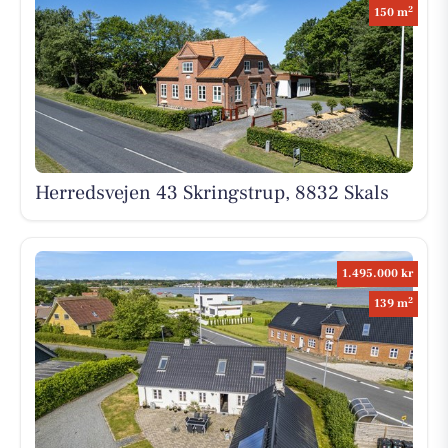
2
150 m
Herredsvejen 43 Skringstrup, 8832 Skals
1.495.000 kr
2
139 m