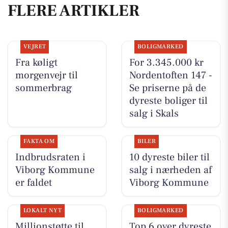
FLERE ARTIKLER
VEJRET
BOLIGMARKED
Fra køligt
For 3.345.000 kr
morgenvejr til
Nordentoften 147 -
sommerbrag
Se priserne på de
dyreste boliger til
salg i Skals
FAKTA OM
BILER
Indbrudsraten i
10 dyreste biler til
Viborg Kommune
salg i nærheden af
er faldet
Viborg Kommune
LOKALT NYT
BOLIGMARKED
Millionstøtte til
Top 6 over dyreste