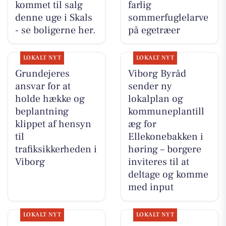
kommet til salg
farlig
denne uge i Skals
sommerfuglelarve
- se boligerne her.
på egetræer
LOKALT NYT
LOKALT NYT
Grundejeres
Viborg Byråd
ansvar for at
sender ny
holde hække og
lokalplan og
beplantning
kommuneplantill
klippet af hensyn
æg for
til
Ellekonebakken i
trafiksikkerheden i
høring – borgere
Viborg
inviteres til at
deltage og komme
med input
LOKALT NYT
LOKALT NYT