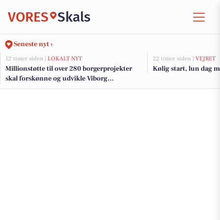
VORES
Skals
Seneste nyt ›
12 timer siden |
LOKALT NYT
22 timer siden |
VEJRET
Millionstøtte til over 280 borgerprojekter
Kølig start, lun dag m
skal forskønne og udvikle Viborg
Kommunes mindre byer