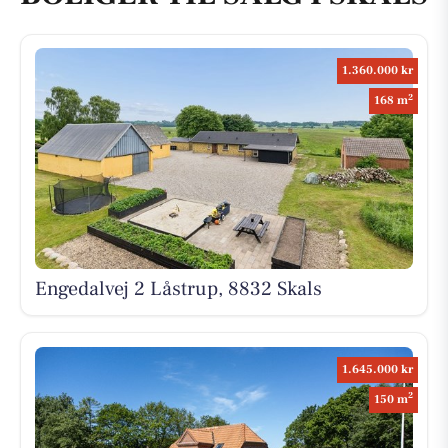
1.360.000 kr
2
168 m
Engedalvej 2 Låstrup, 8832 Skals
1.645.000 kr
2
150 m