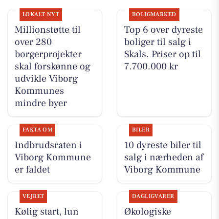
LOKALT NYT
BOLIGMARKED
Millionstøtte til
Top 6 over dyreste
over 280
boliger til salg i
borgerprojekter
Skals. Priser op til
skal forskønne og
7.700.000 kr
udvikle Viborg
Kommunes
mindre byer
FAKTA OM
BILER
Indbrudsraten i
10 dyreste biler til
Viborg Kommune
salg i nærheden af
er faldet
Viborg Kommune
VEJRET
DAGLIGVARER
Kølig start, lun
Økologiske