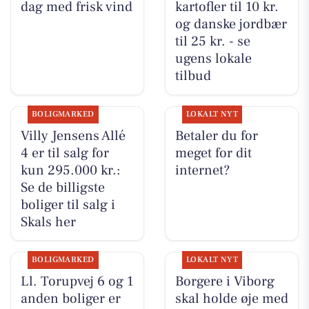
dag med frisk vind
kartofler til 10 kr.
og danske jordbær
til 25 kr. - se
ugens lokale
tilbud
BOLIGMARKED
LOKALT NYT
Villy Jensens Allé
Betaler du for
4 er til salg for
meget for dit
kun 295.000 kr.:
internet?
Se de billigste
boliger til salg i
Skals her
BOLIGMARKED
LOKALT NYT
Ll. Torupvej 6 og 1
Borgere i Viborg
anden boliger er
skal holde øje med