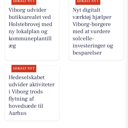
LOKALT NYT
LOKALT NYT
Viborg udvider
Nyt digitalt
butiksarealet ved
værktøj hjælper
Holstebrovej med
Viborg-borgere
ny lokalplan og
med at vurdere
kommuneplantill
solcelle-
æg
investeringer og
besparelser
LOKALT NYT
Hedeselskabet
udvider aktiviteter
i Viborg trods
flytning af
hovedsæde til
Aarhus