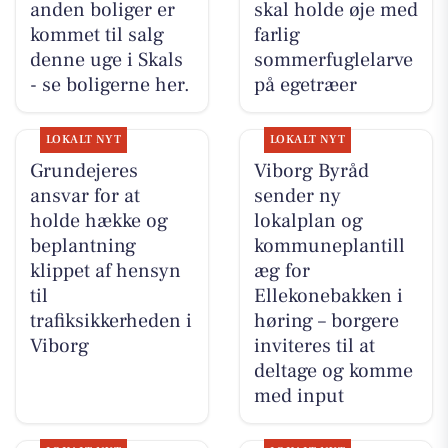
anden boliger er
skal holde øje med
kommet til salg
farlig
denne uge i Skals
sommerfuglelarve
- se boligerne her.
på egetræer
LOKALT NYT
LOKALT NYT
Grundejeres
Viborg Byråd
ansvar for at
sender ny
holde hække og
lokalplan og
beplantning
kommuneplantill
klippet af hensyn
æg for
til
Ellekonebakken i
trafiksikkerheden i
høring – borgere
Viborg
inviteres til at
deltage og komme
med input