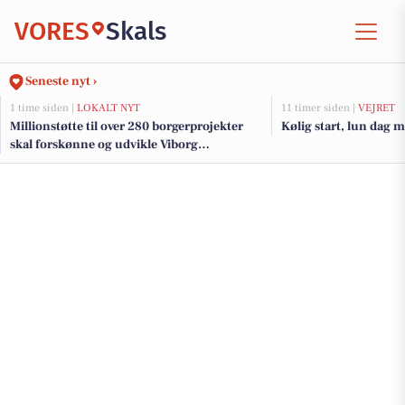
VORES
Skals
Seneste nyt ›
1 time siden |
LOKALT NYT
11 timer siden |
VEJRET
Millionstøtte til over 280 borgerprojekter
Kølig start, lun dag m
skal forskønne og udvikle Viborg
Kommunes mindre byer