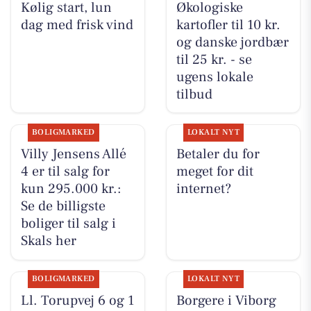
Kølig start, lun
Økologiske
dag med frisk vind
kartofler til 10 kr.
og danske jordbær
til 25 kr. - se
ugens lokale
tilbud
BOLIGMARKED
LOKALT NYT
Villy Jensens Allé
Betaler du for
4 er til salg for
meget for dit
kun 295.000 kr.:
internet?
Se de billigste
boliger til salg i
Skals her
BOLIGMARKED
LOKALT NYT
Ll. Torupvej 6 og 1
Borgere i Viborg