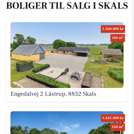
BOLIGER TIL SALG I SKALS
1.360.000 kr
2
168 m
Engedalvej 2 Låstrup, 8832 Skals
1.645.000 kr
2
150 m