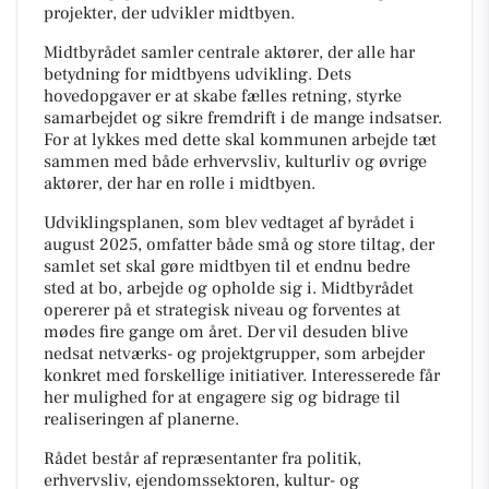
projekter, der udvikler midtbyen.
Midtbyrådet samler centrale aktører, der alle har
betydning for midtbyens udvikling. Dets
hovedopgaver er at skabe fælles retning, styrke
samarbejdet og sikre fremdrift i de mange indsatser.
For at lykkes med dette skal kommunen arbejde tæt
sammen med både erhvervsliv, kulturliv og øvrige
aktører, der har en rolle i midtbyen.
Udviklingsplanen, som blev vedtaget af byrådet i
august 2025, omfatter både små og store tiltag, der
samlet set skal gøre midtbyen til et endnu bedre
sted at bo, arbejde og opholde sig i. Midtbyrådet
opererer på et strategisk niveau og forventes at
mødes fire gange om året. Der vil desuden blive
nedsat netværks- og projektgrupper, som arbejder
konkret med forskellige initiativer. Interesserede får
her mulighed for at engagere sig og bidrage til
realiseringen af planerne.
Rådet består af repræsentanter fra politik,
erhvervsliv, ejendomssektoren, kultur- og