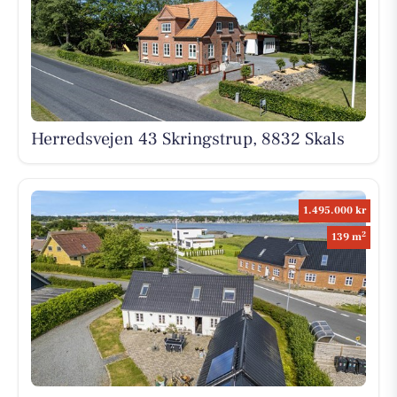
Herredsvejen 43 Skringstrup, 8832 Skals
1.495.000 kr
2
139 m