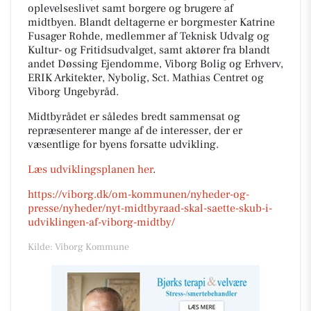
oplevelseslivet samt borgere og brugere af
midtbyen. Blandt deltagerne er borgmester Katrine
Fusager Rohde, medlemmer af Teknisk Udvalg og
Kultur- og Fritidsudvalget, samt aktører fra blandt
andet Døssing Ejendomme, Viborg Bolig og Erhverv,
ERIK Arkitekter, Nybolig, Sct. Mathias Centret og
Viborg Ungebyråd.
Midtbyrådet er således bredt sammensat og
repræsenterer mange af de interesser, der er
væsentlige for byens forsatte udvikling.
Læs udviklingsplanen her
.
https://viborg.dk/om-kommunen/nyheder-og-
presse/nyheder/nyt-midtbyraad-skal-saette-skub-i-
udviklingen-af-viborg-midtby/
Kilde: Viborg Kommune