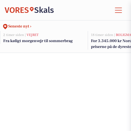
VORES
Skals
Seneste nyt ›
2 timer siden |
VEJRET
18 timer siden |
BOLIGM
Fra køligt morgenvejr til sommerbrag
For 3.345.000 kr Nord
priserne på de dyreste 