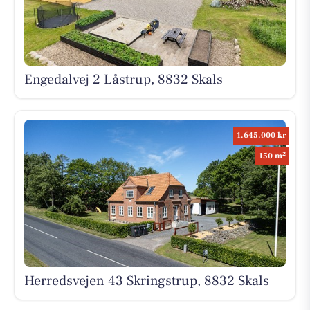
Engedalvej 2 Låstrup, 8832 Skals
1.645.000 kr
2
150 m
Herredsvejen 43 Skringstrup, 8832 Skals