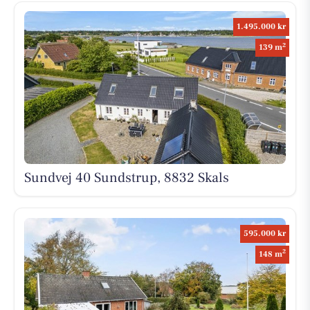
1.495.000 kr
2
139 m
Sundvej 40 Sundstrup, 8832 Skals
595.000 kr
2
148 m