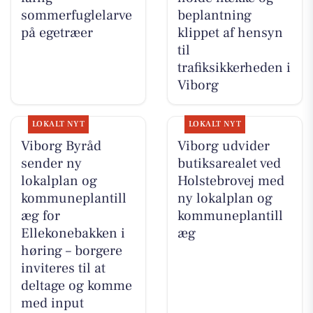
sommerfuglelarve
beplantning
på egetræer
klippet af hensyn
til
trafiksikkerheden i
Viborg
LOKALT NYT
LOKALT NYT
Viborg Byråd
Viborg udvider
sender ny
butiksarealet ved
lokalplan og
Holstebrovej med
kommuneplantill
ny lokalplan og
æg for
kommuneplantill
Ellekonebakken i
æg
høring – borgere
inviteres til at
deltage og komme
med input