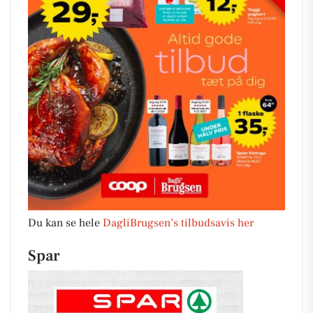
Du kan se hele
DagliBrugsen’s tilbudsavis her
Spar