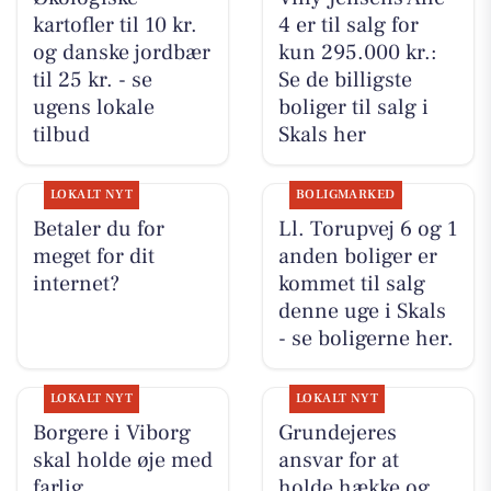
kartofler til 10 kr.
4 er til salg for
og danske jordbær
kun 295.000 kr.:
til 25 kr. - se
Se de billigste
ugens lokale
boliger til salg i
tilbud
Skals her
LOKALT NYT
BOLIGMARKED
Betaler du for
Ll. Torupvej 6 og 1
meget for dit
anden boliger er
internet?
kommet til salg
denne uge i Skals
- se boligerne her.
LOKALT NYT
LOKALT NYT
Borgere i Viborg
Grundejeres
skal holde øje med
ansvar for at
farlig
holde hække og