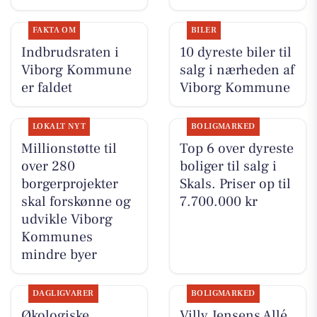
FAKTA OM
BILER
Indbrudsraten i
10 dyreste biler til
Viborg Kommune
salg i nærheden af
er faldet
Viborg Kommune
LOKALT NYT
BOLIGMARKED
Millionstøtte til
Top 6 over dyreste
over 280
boliger til salg i
borgerprojekter
Skals. Priser op til
skal forskønne og
7.700.000 kr
udvikle Viborg
Kommunes
mindre byer
DAGLIGVARER
BOLIGMARKED
Økologiske
Villy Jensens Allé