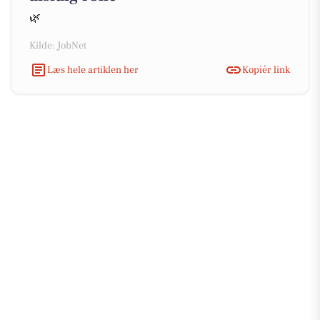
🌿
Kilde: JobNet
Læs hele artiklen her
Kopiér link