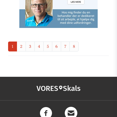
1
2
3
4
5
6
7
8
VORES
Skals