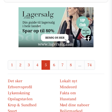
1
2
3
4
5
6
7
8
...
74
Det sker
Lokalt nyt
Erhvervsprofil
Mindeord
Lykønskning
Fakta om
Opslagstavlen
Husstand
Krop & Sundhed
Mød dine naboer
Sport
Boligmarked