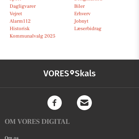
Dagligvarer
Biler
Vejret
Erhverv
Alarm112
Jobnyt
Historisk
Læserbidrag
Kommunalvalg 2025
VORES
Skals
OM VORES DIGITAL
Om os