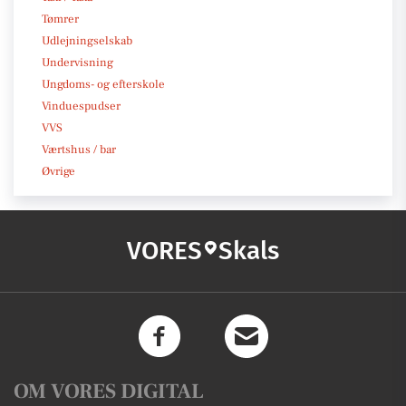
Tømrer
Udlejningselskab
Undervisning
Ungdoms- og efterskole
Vinduespudser
VVS
Værtshus / bar
Øvrige
VORES
Skals
OM VORES DIGITAL