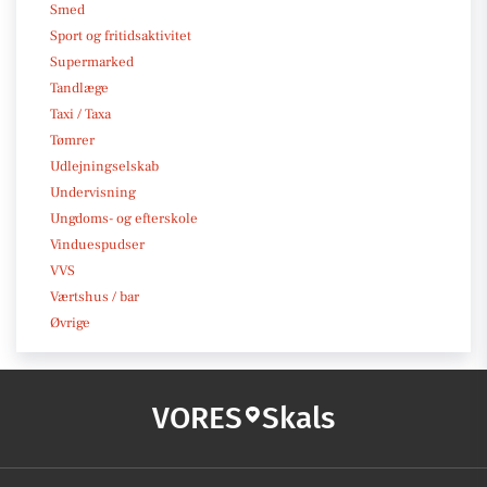
Smed
Sport og fritidsaktivitet
Supermarked
Tandlæge
Taxi / Taxa
Tømrer
Udlejningselskab
Undervisning
Ungdoms- og efterskole
Vinduespudser
VVS
Værtshus / bar
Øvrige
VORES
Skals