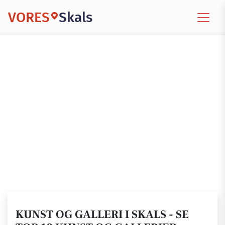
VORES
Skals
KUNST OG GALLERI I SKALS - SE