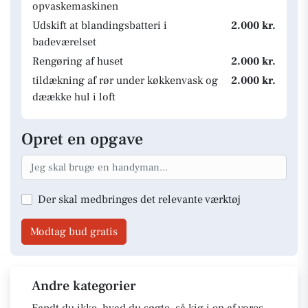
opvaskemaskinen
Udskift at blandingsbatteri i
2.000 kr.
badeværelset
Rengøring af huset
2.000 kr.
tildækning af rør under køkkenvask og
2.000 kr.
dæække hul i loft
Opret en opgave
Der skal medbringes det relevante værktøj
Modtag bud gratis
Andre kategorier
Fandt du ikke, hvad du søgte, så kig i en af vores