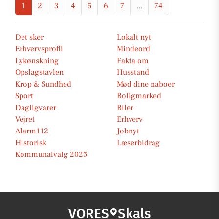
1
2
3
4
5
6
7
...
74
Det sker
Lokalt nyt
Erhvervsprofil
Mindeord
Lykønskning
Fakta om
Opslagstavlen
Husstand
Krop & Sundhed
Mød dine naboer
Sport
Boligmarked
Dagligvarer
Biler
Vejret
Erhverv
Alarm112
Jobnyt
Historisk
Læserbidrag
Kommunalvalg 2025
VORES
Skals