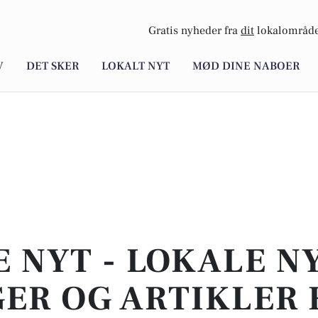
Gratis nyheder fra
dit
lokalområde
V
DET SKER
LOKALT NYT
MØD DINE NABOER
E NYT - LOKALE N
ER OG ARTIKLER 