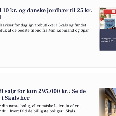
l 10 kr. og danske jordbær til 25 kr.
d
dsaviser for dagligvarebutikker i Skals og fundet
pluk af de bedste tilbud fra Min Købmand og Spar.
til salg for kun 295.000 kr.: Se de
g i Skals her
 din næste bolig, eller måske leder du efter et
u i hvert fald de billigste boliger i Skals.