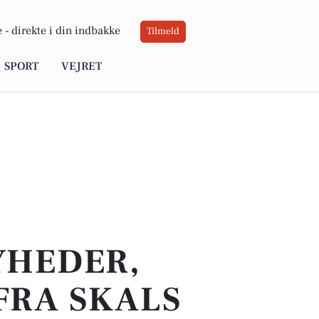
 -
direkte i din indbakke
Tilmeld
SPORT
VEJRET
YHEDER,
FRA SKALS