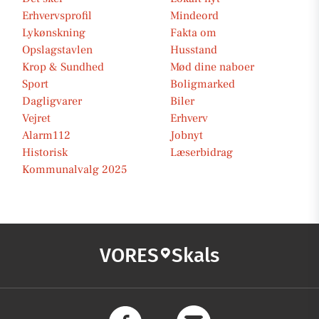
Erhvervsprofil
Mindeord
Lykønskning
Fakta om
Opslagstavlen
Husstand
Krop & Sundhed
Mød dine naboer
Sport
Boligmarked
Dagligvarer
Biler
Vejret
Erhverv
Alarm112
Jobnyt
Historisk
Læserbidrag
Kommunalvalg 2025
VORES
Skals