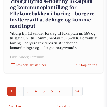
Viborg Byråd sender ny lokalplan
og kommuneplantillæg for
Ellekonebakken i høring – borgere
inviteres til at deltage og komme
med input
Viborg Byråd sender forslag til lokalplan nr. 569 og
tillæg nr. 31 til Kommuneplan 2025-2036 i offentlig
høring – borgere inviteres til at indsende
bemærkninger og deltage i borgermøde.
Kilde: Viborg Kommune
Læs hele artiklen her
Kopiér link
1
2
3
4
5
6
7
...
74
Det sker
Lokalt nyt