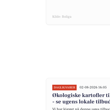
Kilde: Boliga
02-08-2026 16:05
DAGLIGVARER
Økologiske kartofler ti
- se ugens lokale tilbu
Vi har kigget på denne uges tilbu