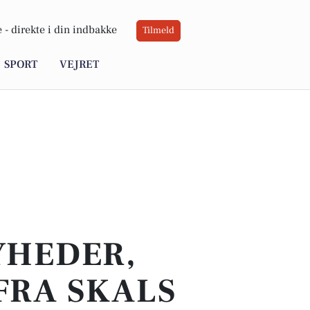
 -
direkte i din indbakke
Tilmeld
SPORT
VEJRET
YHEDER,
FRA SKALS