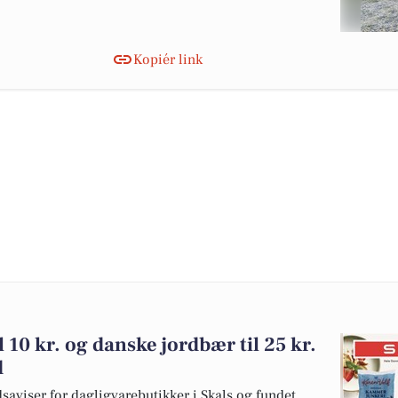
Kopiér link
l 10 kr. og danske jordbær til 25 kr.
d
dsaviser for dagligvarebutikker i Skals og fundet