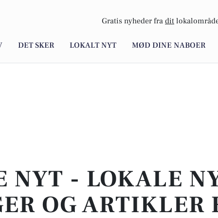
Gratis nyheder fra
dit
lokalområde
V
DET SKER
LOKALT NYT
MØD DINE NABOER
E NYT - LOKALE N
ER OG ARTIKLER 