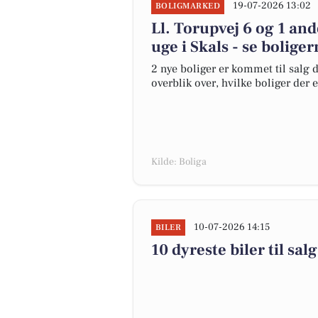
19-07-2026 13:02
BOLIGMARKED
Ll. Torupvej 6 og 1 an
uge i Skals - se boliger
2 nye boliger er kommet til salg d
overblik over, hvilke boliger der 
Kilde: Boliga
10-07-2026 14:15
BILER
10 dyreste biler til s