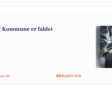
g Kommune er faldet
Kopiér link
nken.dk